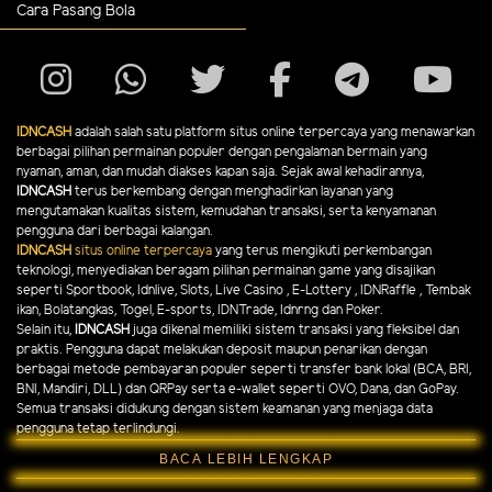
Cara Pasang Bola
IDNCASH
adalah salah satu platform situs online terpercaya yang menawarkan
berbagai pilihan permainan populer dengan pengalaman bermain yang
nyaman, aman, dan mudah diakses kapan saja. Sejak awal kehadirannya,
IDNCASH
terus berkembang dengan menghadirkan layanan yang
mengutamakan kualitas sistem, kemudahan transaksi, serta kenyamanan
pengguna dari berbagai kalangan.
IDNCASH
situs online terpercaya
yang terus mengikuti perkembangan
teknologi, menyediakan beragam pilihan permainan game yang disajikan
seperti Sportbook, Idnlive, Slots, Live Casino , E-Lottery , IDNRaffle , Tembak
ikan, Bolatangkas, Togel, E-sports, IDNTrade, Idnrng dan Poker.
Selain itu,
IDNCASH
juga dikenal memiliki sistem transaksi yang fleksibel dan
praktis. Pengguna dapat melakukan deposit maupun penarikan dengan
berbagai metode pembayaran populer seperti transfer bank lokal (BCA, BRI,
BNI, Mandiri, DLL) dan QRPay serta e-wallet seperti OVO, Dana, dan GoPay.
Semua transaksi didukung dengan sistem keamanan yang menjaga data
pengguna tetap terlindungi.
BACA LEBIH LENGKAP